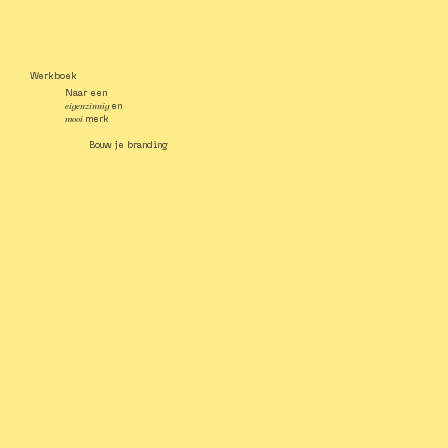
Werkboek
Naar een
eigenzinnig
en
mooi
merk
Bouw je branding